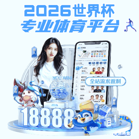
黑白体育直播
网站首页
皇冠crown电子电竞概况
管理机构
教学单位
科研工作
招生就业
学术期刊
当前您的位置：
网站首页
>
教学科研
>
正文
黑白体育直播:中文系“行走的文学课堂”实践育人行
动走进中华傅山园和雁丘园
中文系
2026-04-17
浏览量：
作者：郝俊雪
审核：刘正 王岚
4月15日下午，中文系“行走的文学课堂”实践育人活动走进中
华傅山园与汾河雁丘园，开展了一场沉浸式文化研学。汉语
言文学专业研学团队师生在行走中感悟先贤智慧，在研学中