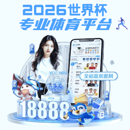
黑白体育直播
网站首页
皇冠crown电子
管理机构
教学单位
科研工作
学术期刊
电竞概况
招生就业