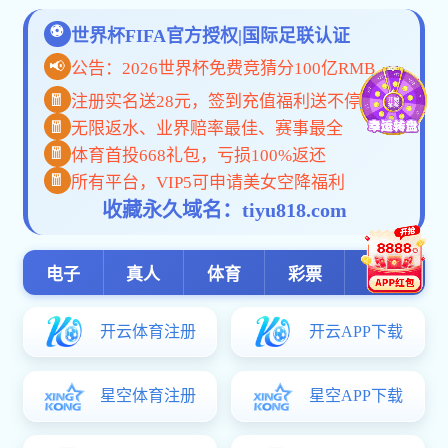
2024-2025学年共青团工作表彰大会
邮编：030032 电话：(0351)5686103
地址：山西省太原市唐槐产业园区汾东大街7号
版权所有?BB贝博betball官网登录 晋ICP备07001536号-1
晋公网安备14019202000232号