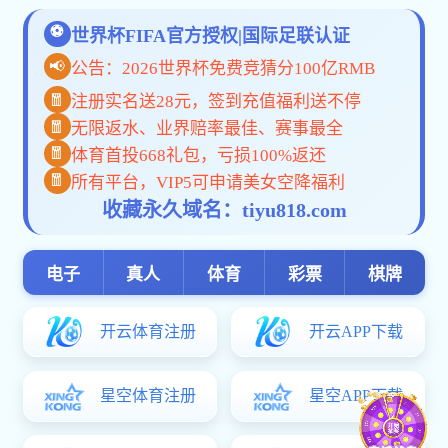
式。
皇冠crown电子电竞离退休工作部积极丰富老同志精神文化生
活，近期举办的合唱团与书画社活动受到广泛欢迎。开团现
场，气氛热烈、温馨融洽。老师耐心带领老同志们练习发
声、调节气息，细致纠正每一处发音；亲自示范笔法技巧，
手把手辅导握笔与运笔，悉心讲解创作要领，以专业与热情
陪伴老同志们踏上艺术之旅。老同志们精神饱满、兴致高
昂，纷纷表达对活动的喜爱与肯定。合唱团成员高兴地表
示：“退休后一直希望能有机会继续唱歌，离退部不仅提供了
专业指导，还让我们老同事能常聚在一起，感觉心情都年轻
了！”书画社的老同志们也感慨道：“书画静心养性，感谢部门
搭建这个平台，有老师指点、有同好交流，晚年生活更充
实、更有意义了。”这些社团活动不仅为老同志提供了培养兴
趣、交流情感的平台，也进一步营造了和谐、温暖的校园离
退休氛围。
社团的顺利启动，离不开教务部、音乐系、艺术系设计系的
大力支持。音乐系王茵东老师、艺术设计系李旭琴两位老师
主动担当、精心筹备，从课程设置、教学计划制定，到现场
指导、技巧讲解，倾注了大量心血。
合唱团、书画社的举办，不仅搭建起一座交流互动的温馨桥