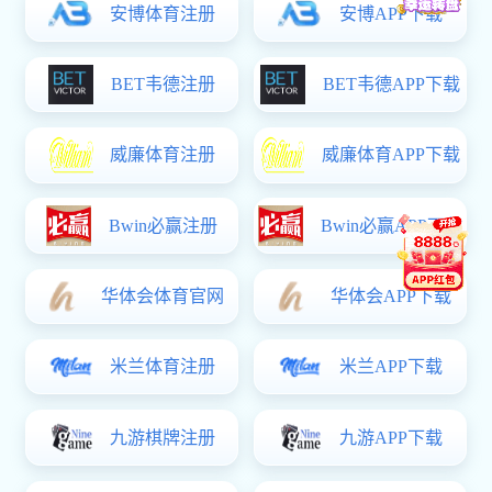
梁，更将关爱老同志的政策落到了实处，传递出皇冠crown电
子电竞对老同志们的深厚关怀与美好祝愿。皇冠crown电子电
竞将继续以老同志的需求为导向，不断优化活动形式、丰富
活动内容，扎实做好服务保障工作，让老同志们乐享生活、
安度晚年，使桑榆之景在新时代绽放出更加温暖动人的光
彩。
返回首页
上一篇：
传承五四薪火 赓续红色血脉 ——皇冠crown电子电
竞组织开展“山河永固”主题团日活动
下一篇：
2026年太原市法院执行干警业务能力提升班在我校
开班
邮编：030032 电话：(0351)5686103
地址：山西省太原市唐槐产业园区汾东大街7号
版权所有?BB贝博betball官网登录 晋ICP备07001536号-1
晋公网安备14019202000232号